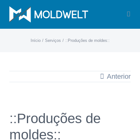
Skip
to
content
Início
Serviços
::Produções de moldes::
Anterior
View
::Produções de
Larger
Image
moldes::