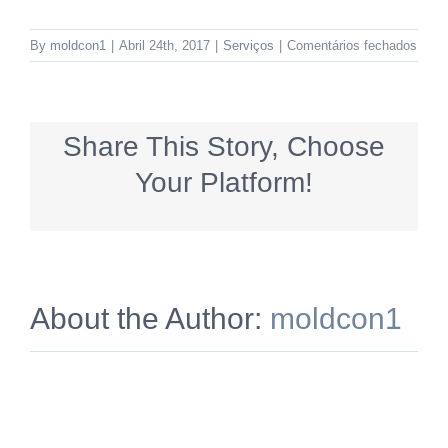
em
By
moldcon1
|
Abril 24th, 2017
|
Serviços
|
Comentários fechados
::Pro
de
molde
Share This Story, Choose
Your Platform!
About the Author:
moldcon1