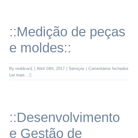
equip
::Medição de peças
e moldes::
em
By
moldcon1
|
Abril 24th, 2017
|
Serviços
|
Comentários fechados
::Med
Ler mais...
de
peça
e
molde
::Desenvolvimento
e Gestão de