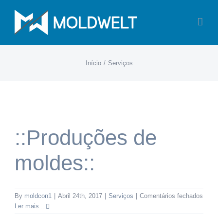
Skip
to
content
Início
Serviços
::Produções de
moldes::
em
By
moldcon1
|
Abril 24th, 2017
|
Serviços
|
Comentários fechados
::Pro
Ler mais...
de