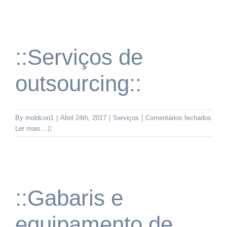
molde
::Serviços de
outsourcing::
em
By
moldcon1
|
Abril 24th, 2017
|
Serviços
|
Comentários fechados
::Ser
Ler mais...
de
outso
::Gabaris e
equipamento de