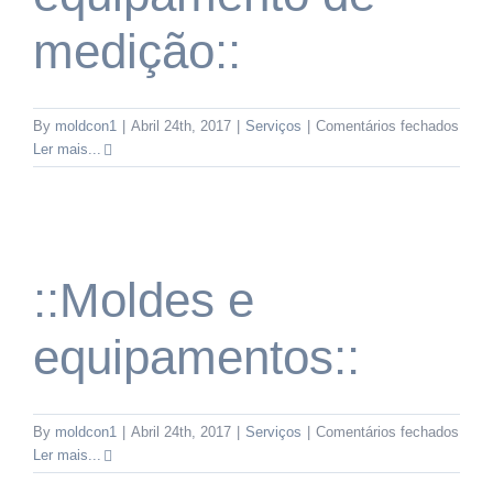
medição::
em
By
moldcon1
|
Abril 24th, 2017
|
Serviços
|
Comentários fechados
::Gab
Ler mais...
e
equi
de
mediç
::Moldes e
equipamentos::
em
By
moldcon1
|
Abril 24th, 2017
|
Serviços
|
Comentários fechados
::Mol
Ler mais...
e