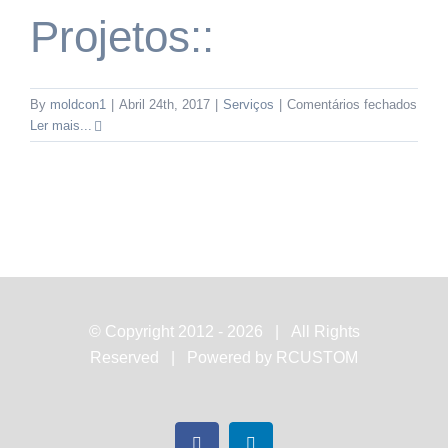
Projetos::
em
By
moldcon1
|
Abril 24th, 2017
|
Serviços
|
Comentários fechados
::Des
Ler mais...
e
Gest
de
Proje
© Copyright 2012 -
2026 | All Rights
Reserved | Powered by
RCUSTOM